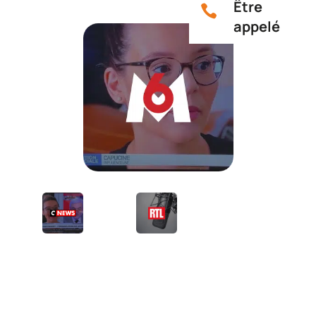
Être

appelé