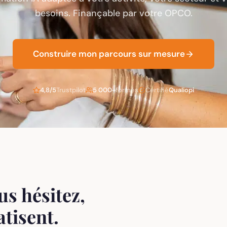
besoins. Finançable par votre OPCO.
Construire mon parcours sur mesure
4,8/5
Trustpilot
5 000+
formés
Certifié
Qualiopi
s hésitez,
tisent.