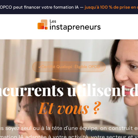
 OPCO peut financer votre formation IA —
jusqu'à 100 % de prise en
Certifié Qualiopi · Éligible OPCO
currents utilisent dé
Et vous ?
 soyez seul ou à la tête d'une équipe, on construit
mation IA adaptée à votre activité, votre secteur et v