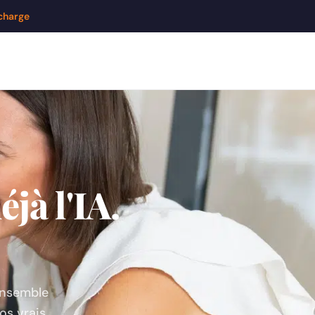
 charge
jà l'IA.
 ensemble
os vrais