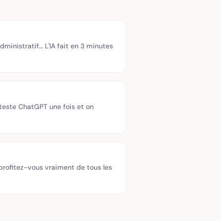
administratif… L'IA fait en 3 minutes
 teste ChatGPT une fois et on
rofitez-vous vraiment de tous les